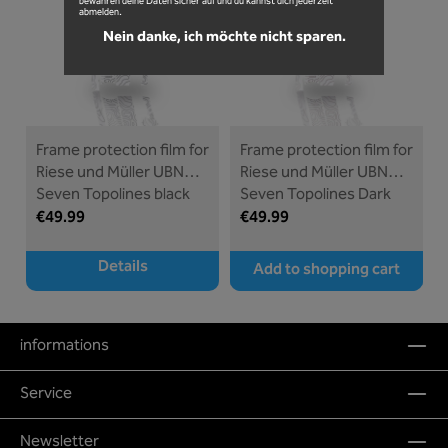
bewahren deine Daten sicher auf und du kannst dich jederzeit
abmelden.
Nein danke, ich möchte nicht sparen.
Frame protection film for
Frame protection film for
Riese und Müller UBN
Riese und Müller UBN
Seven Topolines black
Seven Topolines Dark
glossy
Rose matt
€49.99
€49.99
Details
Add to shopping cart
informations
Service
Newsletter