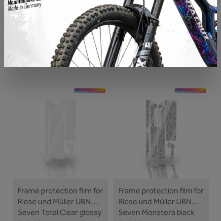
FRAME PROTECTOR FOR RIESE UND
MÜLLER UBN
Frame protection film for
Frame protection film for
Riese und Müller UBN
Riese und Müller UBN
Seven Total Clear glossy
Seven Monstera black