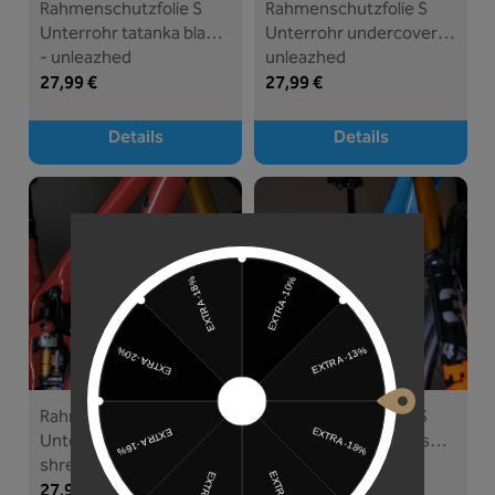
Rahmenschutzfolie S
Rahmenschutzfolie S
Unterrohr tatanka black
Unterrohr undercover -
- unleazhed
unleazhed
27,99 €
27,99 €
Details
Details
Rahmenschutzfolie S
Rahmenschutzfolie S
Unterrohr runes of
Unterrohr Alpocalypse
shred black - unleazhed
black - unleazhed
27,99 €
27,99 €