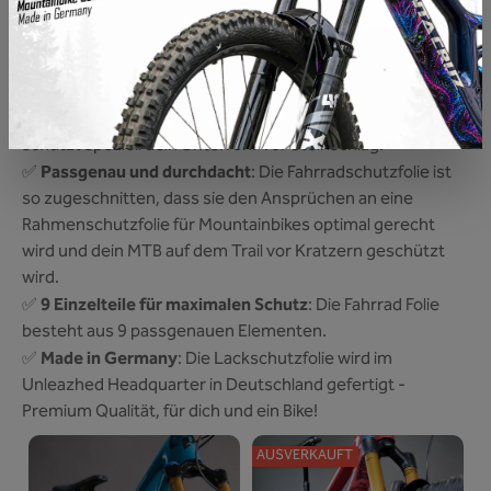
Unterrohr ist auf dem Trail nahezu dauerhaftem
Steinschlag ausgesetzt und ist
die am meisten
strapazierte Stelle an deinem Mountainbike Lack!
Umfassender Schutz
✅
: Die MTB Rahmenschutzfolie
schützt speziell dein Unterrohr vor Steinschlag.
Passgenau und durchdacht
✅
: Die Fahrradschutzfolie ist
so zugeschnitten, dass sie den Ansprüchen an eine
Rahmenschutzfolie für Mountainbikes optimal gerecht
wird und dein MTB auf dem Trail vor Kratzern geschützt
wird.
9 Einzelteile für maximalen Schutz
✅
: Die Fahrrad Folie
besteht aus 9 passgenauen Elementen.
Made in Germany
✅
: Die Lackschutzfolie wird im
Unleazhed Headquarter in Deutschland gefertigt -
Premium Qualität, für dich und ein Bike!
AUSVERKAUFT