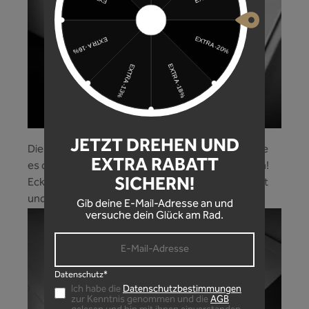
JETZT DREHEN UND
Die präzisen Formcuts der Rahmenschutzfolie, die
EXTRA RABATT
es dir ermöglichen jede Rahmenform zu schützen!
SICHERN!
Ecken und Kanten werden mit Leichtigkeit beklebt
und dein Bike optimal geschützt!
Gib deine E-Mail-Adresse an und
versuche dein Glück am Rad.
Datenschutz*
Ich habe die
Datenschutzbestimmungen
zur Kenntnis genommen und die
AGB