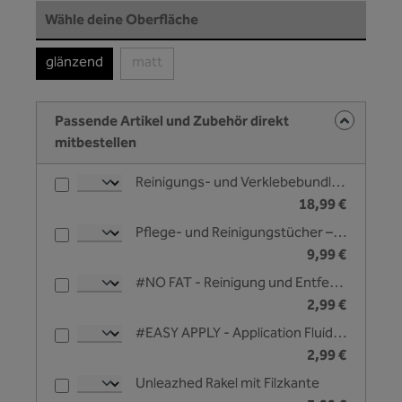
auswählen
Wähle deine Oberfläche
glänzend
matt
(Diese Option ist zurzeit nicht verfügbar.)
Passende Artikel und Zubehör direkt
mitbestellen
Reinigungs- und Verklebebundle - Unleazhed
18,99 €
Pflege- und Reinigungstücher – Unleazhed
9,99 €
#NO FAT - Reinigung und Entfettungsliquid - 25 ml
2,99 €
#EASY APPLY - Application Fluid zur Nassverklebung - 25 ml
2,99 €
Unleazhed Rakel mit Filzkante