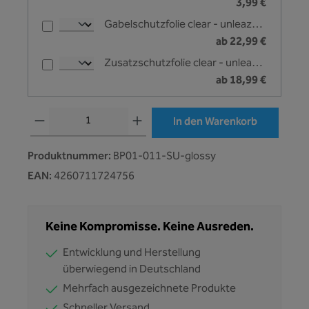
3,99 €
Gabelschutzfolie clear - unleazhed
ab 22,99 €
Zusatzschutzfolie clear - unleazhed
ab 18,99 €
Produkt Anzahl: Gib den gewünschten Wert ein oder benutze die Schaltflächen
In den Warenkorb
Produktnummer:
BP01-011-SU-glossy
EAN:
4260711724756
Keine Kompromisse. Keine Ausreden.
Entwicklung und Herstellung
überwiegend in Deutschland
Mehrfach ausgezeichnete Produkte
Schneller Versand