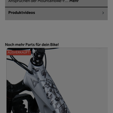
Ansprüchen der Mountainbike-F…
Mehr
Produktvideos
Produktgalerie überspringen
Noch mehr Parts für dein Bike!
AUSVERKAUFT