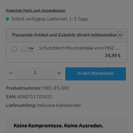
Preise inkl. MwSt. zzgl. Versandkosten
Sofort verfügbar, Lieferzeit: 1-3 Tage
Passende Artikel und Zubehör direkt mitbestellen
Schutzblech Mountainbike vorn M02 Klettbinder - Unleazhed Befestigung: 1. Klettbinder
34,99 €
Produkt Anzahl: Gib den gewünschten Wert ein oder benutze die Schaltflächen um 
In den Warenkorb
Produktnummer:
M01-ES-001
EAN:
4260711722431
Lieferumfang:
Inklusive Kabelbinder
Keine Kompromisse. Keine Ausreden.