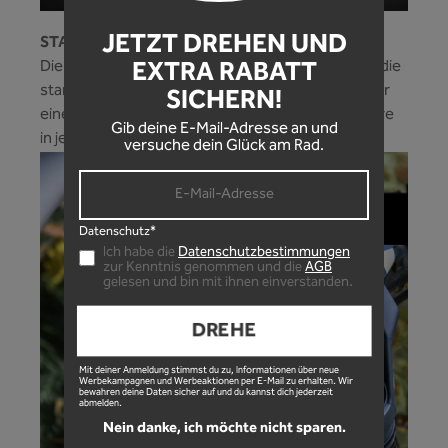
JETZT DREHEN UND
STARKER HALT!
EXTRA RABATT
Die optimal angepasste Kabelbinderführung und die
starke Seitenflügel am Mud guard, ermöglichen dir
SICHERN!
einen perfekten Sitz und Schutz deiner Standrohre
Gib deine E-Mail-Adresse an und
in jeder Situation!
versuche dein Glück am Rad.
Datenschutz*
Ich habe die
Datenschutzbestimmungen
zur Kenntnis genommen und die
AGB
gelesen und bin mit ihnen einverstanden.
DREHE
Mit deiner Anmeldung stimmst du zu, Informationen über neue
Werbekampagnen und Werbeaktionen per E-Mail zu erhalten. Wir
bewahren deine Daten sicher auf und du kannst dich jederzeit
abmelden.
Nein danke, ich möchte nicht sparen.