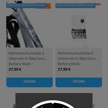
EXKLUSIV BEI UNS IM SHOP
EXKLUSIV BEI UNS IM SHOP
Rahmenschutzfolie S
Rahmenschutzfolie S
Oberrohr E-Bike Sons of
Unterrohr E-Bike Sons of
Battery black -
Battery black -
unleazhed
unleazhed
27,99 €
27,99 €
Details
Details