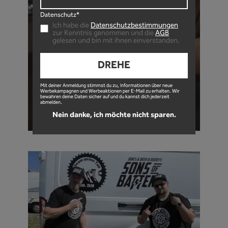
Datenschutz*
Ich habe die
Datenschutzbestimmungen
zur Kenntnis genommen und die
AGB
gelesen und bin mit ihnen einverstanden.
DREHE
Mit deiner Anmeldung stimmst du zu, Informationen über neue
Werbekampagnen und Werbeaktionen per E-Mail zu erhalten. Wir
bewahren deine Daten sicher auf und du kannst dich jederzeit
abmelden.
Nein danke, ich möchte nicht sparen.