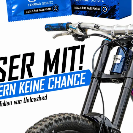
49,99 €
Preise inkl. MwSt. zzg
Sofort verfügba
Wähle deine O
glänzend
m
Passende Arti