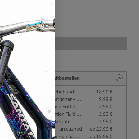
l. Versandkosten
r, Lieferzeit: 1-3 Tage
auswählen
berfläche
att
kel und Zubehör direkt mitbestellen
Reinigungs- und Verklebebundle - Unleazhed
18,99 €
Pflege- und Reinigungstücher – Unleazhed
9,99 €
#NO FAT - Reinigung und Entfettungsliquid - 25 ml
2,99 €
#EASY APPLY - Application Fluid zur Nassverklebung - 25 ml
2,99 €
Unleazhed Rakel mit Filzkante
3,99 €
Gabelschutzfolie clear - unleazhed
ab 22,99 €
Zusatzschutzfolie clear - unleazhed
ab 18,99 €