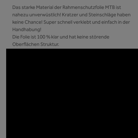
Das starke Material der Rahmenschutzfolie MTB ist
nahezu unverwüstlich! Kratzer und Steinschläge haben
keine Chance! Super schnell verklebt und einfach in der
Handhabung!
Die Folie ist 100 % klar und hat keine störende
Oberflächen Struktur.