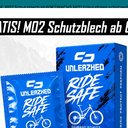
€, M02 Schutzblech ab 60€ | MACHS MIT! Schutzfolien schützen! 
Mostly Made in Germany
ustom MTB Parts
Kaffee
Power Food
Social Line
Gravel
sy E-Bike Sons of Battery bla
EXKLUSIV BEI UNS
EXKLUSIV BEI UNS