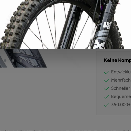
Produkt Anzahl: Gib d
Produktnummer
EAN:
42607117
Keine Komp
Entwicklu
Mehrfach
Schneller
Bequemer
350.000+