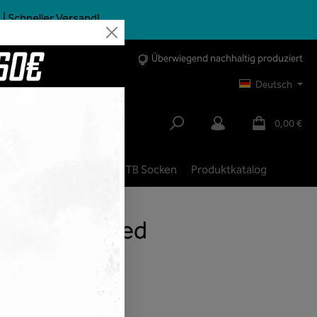
| Schneller Versand!
Überwiegend nachhaltig produziert
Deutsch
0,00 €
bike
City | Trekking
MTB Socken
Produktkatalog
ck - unleazhed
 IM SHOP
 IM SHOP