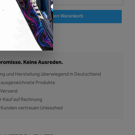
en gewünschten Wert ein oder benutze die Schaltflächen um die Anzahl zu erhöhen oder
In den Warenkorb
:
BP01-015-XXL-glossy
24275
romisse. Keine Ausreden.
ng und Herstellung überwiegend in Deutschland
 ausgezeichnete Produkte
 Versand
 Kauf auf Rechnung
 Kunden vertrauen Unleazhed