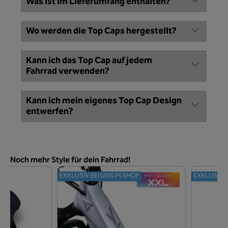
Was ist im Lieferumfang enthalten?
Wo werden die Top Caps hergestellt?
Kann ich das Top Cap auf jedem
Fahrrad verwenden?
Kann ich mein eigenes Top Cap Design
entwerfen?
Produktgalerie überspringen
Noch mehr Style für dein Fahrrad!
OP
EXKLUSIV BEI UNS IM SHOP
EXKLUSIV B