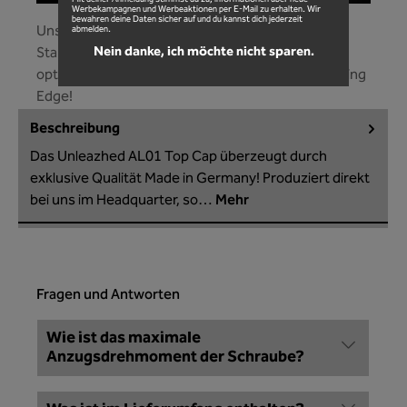
Mit deiner Anmeldung stimmst du zu, Informationen über neue
Werbekampagnen und Werbeaktionen per E-Mail zu erhalten. Wir
bewahren deine Daten sicher auf und du kannst dich jederzeit
Unsere Ahead Kappe passt an jedes Bike mit der
abmelden.
Nein danke, ich möchte nicht sparen.
Standard 1 1/8 Zoll Gabelschaftaufnahme! Die
optimale Passform wir gestützt durch unsere Fitting
Edge!
Beschreibung
Das Unleazhed AL01 Top Cap überzeugt durch
exklusive Qualität Made in Germany! Produziert direkt
bei uns im Headquarter, so…
Mehr
Fragen und Antworten
Wie ist das maximale
Anzugsdrehmoment der Schraube?