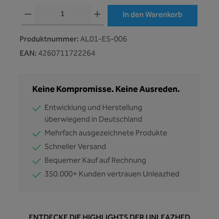
Produkt Anzahl: Gib den gewünschten Wert ein oder benutze die Schaltflächen
In den Warenkorb
Produktnummer:
AL01-ES-006
EAN:
4260711722264
Keine Kompromisse. Keine Ausreden.
Entwicklung und Herstellung
überwiegend in Deutschland
Mehrfach ausgezeichnete Produkte
Schneller Versand
Bequemer Kauf auf Rechnung
350.000+ Kunden vertrauen Unleazhed
ENTDECKE DIE HIGHLIGHTS DER UNLEAZHED