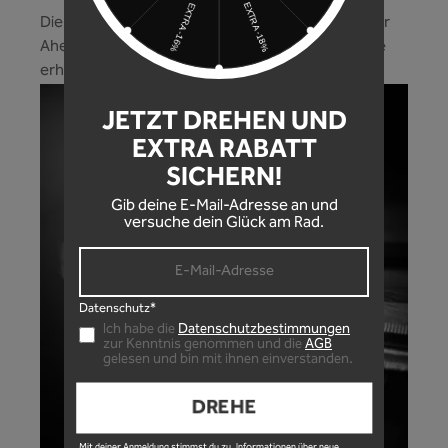
Die Schraube integriert sich perfekt ins Design der
Ahead Kappe! Eine hochwertige Schraube und die
erhältst du bei uns gleich mit dazu!
JETZT DREHEN UND
EXTRA RABATT
SICHERN!
Gib deine E-Mail-Adresse an und
versuche dein Glück am Rad.
Datenschutz*
Ich habe die
Datenschutzbestimmungen
zur Kenntnis genommen und die
AGB
gelesen und bin mit ihnen einverstanden.
DREHE