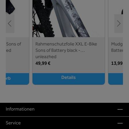
on Sons of
Rahmenschutzfolie XXL E-Bike
Mudguard
eazhed
Sons of Battery black -
Battery 
unleazhed
49,99 €
13,99 €
Details
nkorb
I
Informationen
Service