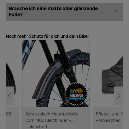
Brauche ich eine matte oder glänzende
Folie?
Produktgalerie überspringen
Noch mehr Schutz für dich und dein Bike!
 | M02
Schutzblech Mountainbike
Pflege- und Rei
vorn M02 Klettbinder -
– Unleazhed
Unleazhed