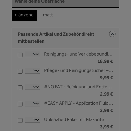
auswählen
Wähle deine Oberfläche
glänzend
matt
Passende Artikel und Zubehör direkt
mitbestellen
Reinigungs- und Verklebebundle - Unleazhed
18,99 €
Pflege- und Reinigungstücher – Unleazhed
9,99 €
#NO FAT - Reinigung und Entfettungsliquid - 25 ml
2,99 €
#EASY APPLY - Application Fluid zur Nassverklebung - 25 ml
2,99 €
Unleazhed Rakel mit Filzkante
3,99 €