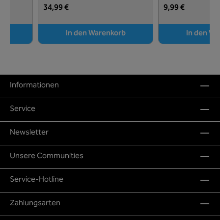
34,99 €
9,99 €
rb
In den Warenkorb
In den Wa
Informationen
Service
Newsletter
Unsere Communities
Service-Hotline
Zahlungsarten