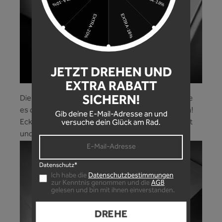
JETZT DREHEN UND
EXTRA RABATT
SICHERN!
Die präzisen Formcuts der Rahmenschutzfolie, die
es dir ermöglichen jede Rahmenform zu schützen!
Gib deine E-Mail-Adresse an und
Ecken und Kanten werden mit Leichtigkeit beklebt
versuche dein Glück am Rad.
und dein Bike optimal geschützt!
Datenschutz*
Ich habe die
Datenschutzbestimmungen
zur Kenntnis genommen und die
AGB
gelesen und bin mit ihnen einverstanden.
DREHE