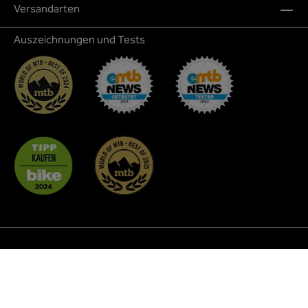
Versandarten
Auszeichnungen und Tests
* Alle Preise inkl. gesetzl. Mehrwertsteuer zzgl.
Versandkosten
und ggf. Nachnahmegebühren, wenn nicht
anders angegeben.
² Rabattaktionen sind nicht auf alle Produkte anwendbar