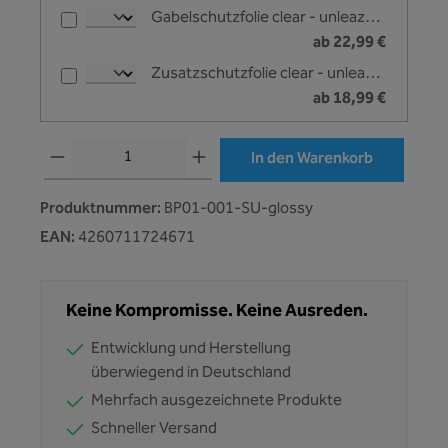
Gabelschutzfolie clear - unleazhed
ab 22,99 €
Zusatzschutzfolie clear - unleazhed
ab 18,99 €
Produkt Anzahl: Gib den gewünschten Wert ein oder benutze die Schaltflächen
In den Warenkorb
Produktnummer:
BP01-001-SU-glossy
EAN:
4260711724671
Keine Kompromisse. Keine Ausreden.
Entwicklung und Herstellung
überwiegend in Deutschland
Mehrfach ausgezeichnete Produkte
Schneller Versand