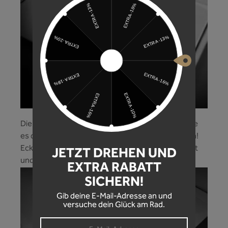
Die präzisen Formcuts der Rahmenschutzfolie, die
es dir ermöglichen jede Rahmenform zu schützen!
Ecken und Kanten werden mit Leichtigkeit beklebt
JETZT DREHEN UND
und dein Bike optimal geschützt!
EXTRA RABATT
SICHERN!
Gib deine E-Mail-Adresse an und
versuche dein Glück am Rad.