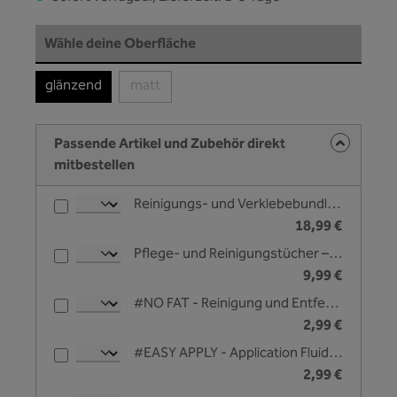
auswählen
Wähle deine Oberfläche
glänzend
matt
(Diese Option ist zurzeit nicht verfügbar.)
Passende Artikel und Zubehör direkt
mitbestellen
Reinigungs- und Verklebebundle - Unleazhed
18,99 €
Pflege- und Reinigungstücher – Unleazhed
9,99 €
#NO FAT - Reinigung und Entfettungsliquid - 25 ml
2,99 €
#EASY APPLY - Application Fluid zur Nassverklebung - 25 ml
2,99 €