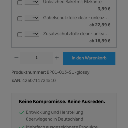
Unleazhed Rakel mit Filzkante
3,99 €
Gabelschutzfolie clear - unleazhed
ab 22,99 €
Zusatzschutzfolie clear - unleazhed
ab 18,99 €
Produkt Anzahl: Gib den gewünschten Wert ein oder benutze die Schaltflächen
In den Warenkorb
Produktnummer:
BP01-013-SU-glossy
EAN:
4260711724510
Keine Kompromisse. Keine Ausreden.
Entwicklung und Herstellung
überwiegend in Deutschland
Mehrfach ausgezeichnete Produkte