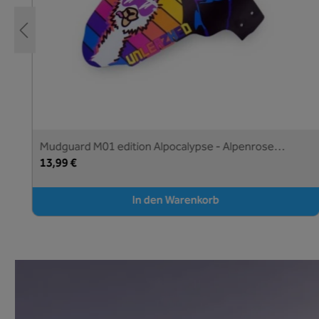
Mudguard M01 edition Alpocalypse - Alpenrose
Samerberg - Unleazhed
13,99 €
In den Warenkorb