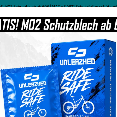
€, M02 Schutzblech ab 60€ | MACHS MIT! Schutzfolien schützen! 
Mostly Made in Germany
ustom MTB Parts
Kaffee
Power Food
Social Line
Gravel