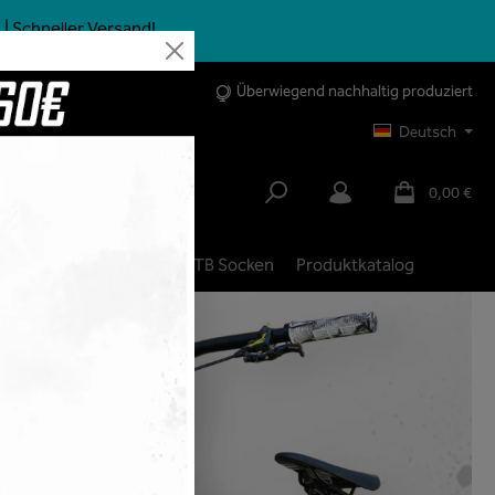
| Schneller Versand!
Überwiegend nachhaltig produziert
Deutsch
0,00 €
bike
City | Trekking
MTB Socken
Produktkatalog