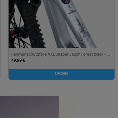
Rahmenschutzfolie XXL Jasper Jauch Forest black -
unleazhed
49,99 €
Details