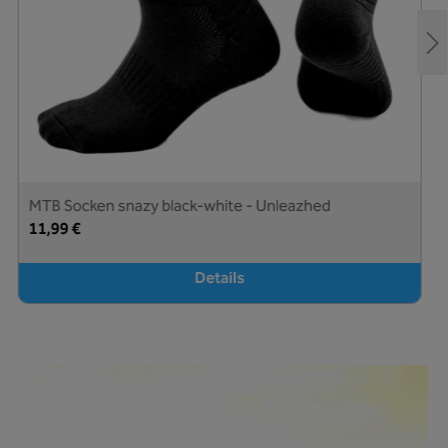
MTB Socken snazy black-white - Unleazhed
11,99 €
Details