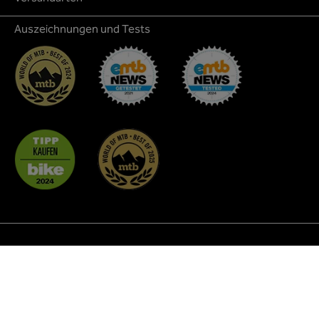
Auszeichnungen und Tests
* Alle Preise inkl. gesetzl. Mehrwertsteuer zzgl.
Versandkosten
und ggf. Nachnahmegebühren, wenn nicht
anders angegeben.
² Rabattaktionen sind nicht auf alle Produkte anwendbar
und nicht miteinander kombinierbar. In der Regel finden