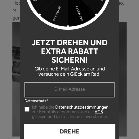
Hochwertiger Griff, hochwertig eingelagertes Logo.
Mit dem Unleazhed MTB Griff, bist du bestens
gerüstet für die nächste Fahrt!
JETZT DREHEN UND
EXTRA RABATT
SICHERN!
Gib deine E-Mail-Adresse an und
versuche dein Glück am Rad.
Datenschutz*
Ich habe die
Datenschutzbestimmungen
zur Kenntnis genommen und die
AGB
gelesen und bin mit ihnen einverstanden.
DREHE