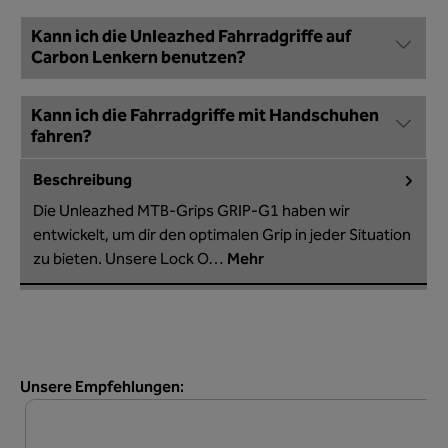
Kann ich die Unleazhed Fahrradgriffe auf
Carbon Lenkern benutzen?
Kann ich die Fahrradgriffe mit Handschuhen
fahren?
Beschreibung
Die Unleazhed MTB-Grips GRIP-G1 haben wir
entwickelt, um dir den optimalen Grip in jeder Situation
zu bieten. Unsere Lock O…
Mehr
Produktgalerie überspringen
Unsere Empfehlungen: