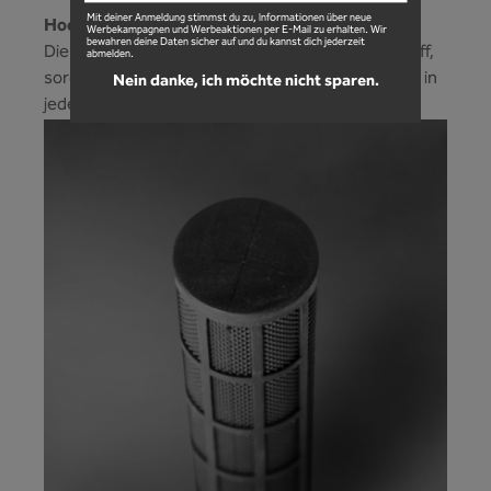
Mit deiner Anmeldung stimmst du zu, Informationen über neue
Hochwertige Klemmung!
Werbekampagnen und Werbeaktionen per E-Mail zu erhalten. Wir
bewahren deine Daten sicher auf und du kannst dich jederzeit
Die hochwertige Lock-On Klemmung am MTB Griff,
abmelden.
sorgt für den perfekten Halt an jedem Lenker und in
Nein danke, ich möchte nicht sparen.
jeder Situation. Hier rutscht nichts mehr.