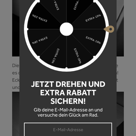
Die präzisen Formcuts der Rahmenschutzfolie, die
es dir ermöglichen jede Rahmenform zu schützen!
Ecken und Kanten werden mit Leichtigkeit beklebt
JETZT DREHEN UND
und dein Bike optimal geschützt!
EXTRA RABATT
SICHERN!
Gib deine E-Mail-Adresse an und
versuche dein Glück am Rad.