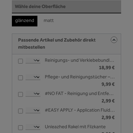
auswählen
Wähle deine Oberfläche
glänzend
matt
Passende Artikel und Zubehör direkt
mitbestellen
Reinigungs- und Verklebebundle - Unleazhed
18,99 €
Pflege- und Reinigungstücher – Unleazhed
9,99 €
#NO FAT - Reinigung und Entfettungsliquid - 25 ml
2,99 €
#EASY APPLY - Application Fluid zur Nassverklebung - 25 ml
2,99 €
Unleazhed Rakel mit Filzkante