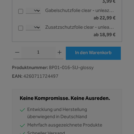
3,99 €
Gabelschutzfolie clear - unleazhed
ab 22,99 €
Zusatzschutzfolie clear - unleazhed
ab 18,99 €
Produkt Anzahl: Gib den gewünschten Wert ein oder benutze die Schaltflächen
In den Warenkorb
Produktnummer:
BP01-016-SU-glossy
EAN:
4260711724497
Keine Kompromisse. Keine Ausreden.
Entwicklung und Herstellung
überwiegend in Deutschland
Mehrfach ausgezeichnete Produkte
Schneller Versand