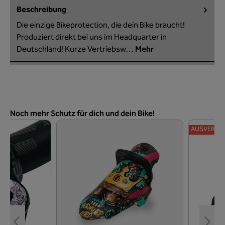
Beschreibung
Die einzige Bikeprotection, die dein Bike braucht!
Produziert direkt bei uns im Headquarter in
Deutschland! Kurze Vertriebsw…
Mehr
Produktgalerie überspringen
Noch mehr Schutz für dich und dein Bike!
AUSVERKA