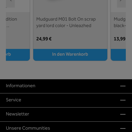
 edition
Mudguard M01 Bolt On scrap
Mudguar
y -
yard lord color - Unleazhed
black- U
24,99 €
13,99 €
nkorb
In den Warenkorb
Informationen
Service
Newsletter
Unsere Communities