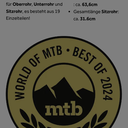
Oberrohr
Unterrohr
für
,
und
63,6cm
: ca.
Sitzrohr
, es besteht aus 19
Sitzrohr
Gesamtlänge
:
Einzelteilen!
31.6cm
ca.