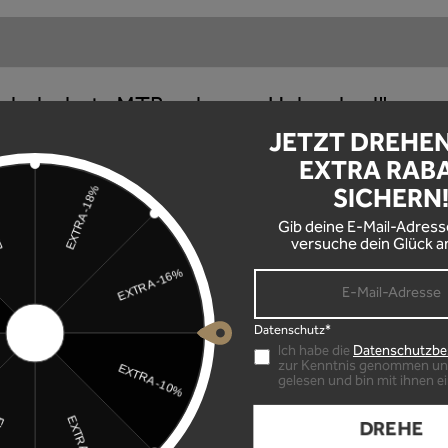
belschutz MTB - glossy - Unleazhed"
JETZT DREHE
tom Design!
EXTRA RAB
SICHERN
Original Unleazhed Custom Federgabelschutz herstellen.
Gib deine E-Mail-Adress
ich!
versuche dein Glück a
, hast du die Möglichkeit individuelle Designs spielend leicht z
s für dich ab einem Stück in Original Unleazhed Qualität!
Datenschutz*
Ich habe die
Datenschutzb
zur Kenntnis genommen un
gelesen und bin mit ihnen e
ußeren Einflüssen ausgesetzt. Um diesen Belastungen entgegenz
DREHE