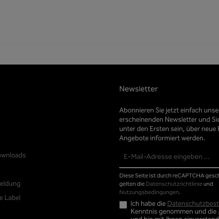
Newsletter
Abonnieren Sie jetzt einfach uns
erscheinenden Newsletter und Si
unter den Ersten sein, über neue
Angebote informiert werden.
E-
ownloads
Mail-
Adresse*
Diese Seite ist durch reCAPTCHA gesc
eldung
gelten die
Datenschutzrichtlinie
und
Nutzungsbedingungen
.
e Label
Ich habe die
Datenschutzbes
Kenntnis genommen und die