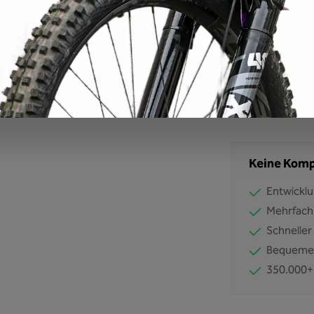
Produkt Anzahl: Gib d
Produktnummer
EAN:
42607117
Keine Komp
Entwicklu
Mehrfach
Schneller
Bequemer
350.000+