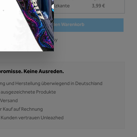
Unleazhed Rakel mit Filzkante
3,99 €
en gewünschten Wert ein oder benutze die Schaltflächen um die Anzahl zu erhöhen oder
In den Warenkorb
:
BP01-S05-custom-glossy
23490
romisse. Keine Ausreden.
ng und Herstellung überwiegend in Deutschland
 ausgezeichnete Produkte
 Versand
 Kauf auf Rechnung
 Kunden vertrauen Unleazhed