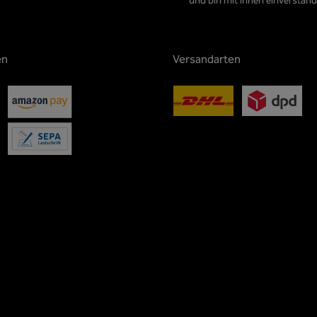
und bin mit ihnen einverstan
en
Versandarten