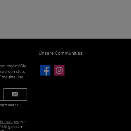
Unsere Communities
eren regelmäßig
e werden stets
Facebook
Instagram
 Produkte und
hützt und es
timmungen
zur
AGB
gelesen