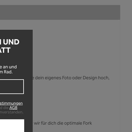
N UND
ATT
!
e an und
m Rad.
u erstellen. Lade dein eigenes Foto oder Design hoch,
estimmungen
d die
AGB
inverstanden.
uwirken haben wir für dich die optimale Fork