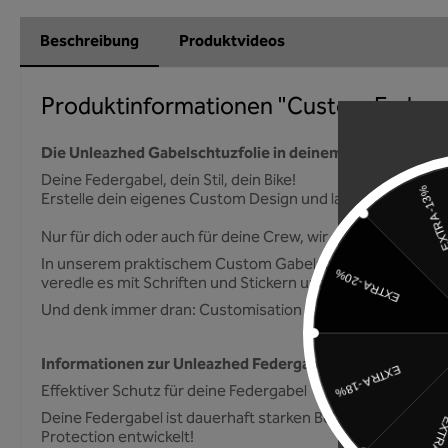
Beschreibung
Produktvideos
Produktinformationen "Custom Federga
Die Unleazhed Gabelschtuzfolie in deinem eigenem Cus
Deine Federgabel, dein Stil, dein Bike!
Erstelle dein eigenes Custom Design und lasse dir einen 
Nur für dich oder auch für deine Crew, wir machen es mögl
In unserem praktischem Custom Gabelschutzfolien Generator
veredle es mit Schriften und Stickern und wir produzieren e
Und denk immer dran: Customisation has no Limit!
Informationen zur Unleazhed Federgabelschutzfolie:
Effektiver Schutz für deine Federgabel
Deine Federgabel ist dauerhaft starken Belastungen und ä
Protection entwickelt!