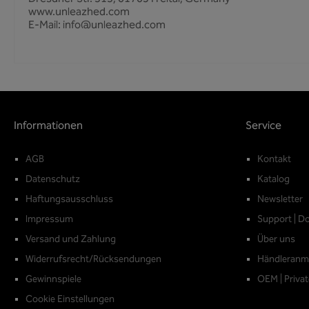
www.unleazhed.com
E-Mail: info@unleazhed.com
Informationen
Service
AGB
Kontakt
Datenschutz
Katalog
Haftungsausschluss
Newsletter
Impressum
Support | D
Versand und Zahlung
Über uns
Widerrufsrecht/Rücksendungen
Händleranm
Gewinnspiele
OEM | Privat
Cookie Einstellungen