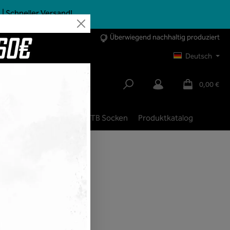
| Schneller Versand!
Überwiegend nachhaltig produziert
Deutsch
0,00 €
bike
City | Trekking
MTB Socken
Produktkatalog