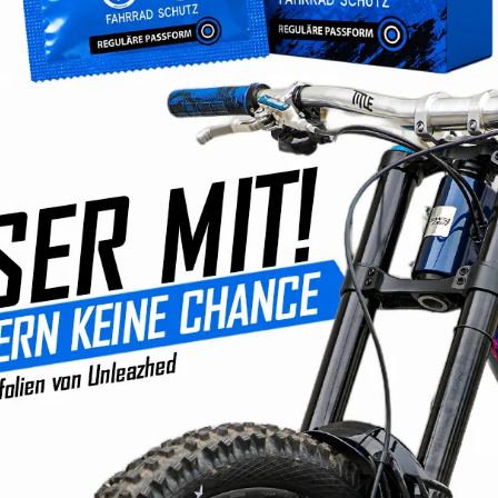
Preise inkl. MwSt. zzg
Sofort verfügb
auswäh
Surface
Glänzend
Design gestal
Passende Arti