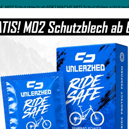
€, M02 Schutzblech ab 60€ | MACHS MIT! Schutzfolien schützen! 
Mostly Made in Germany
ustom MTB Parts
Kaffee
Power Food
Social Line
Gravel
 MTB - glossy - Unleazhed
32,99 €