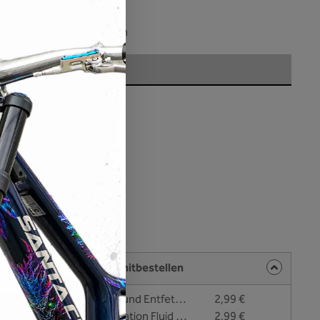
l. Versandkosten
ar, Lieferzeit: 3-4 Wochen
len
Matt
ten
kel und Zubehör direkt mitbestellen
#NO FAT - Reinigung und Entfettungsliquid - 25 ml
2,99 €
#EASY APPLY - Application Fluid zur Nassverklebung - 25 ml
2,99 €