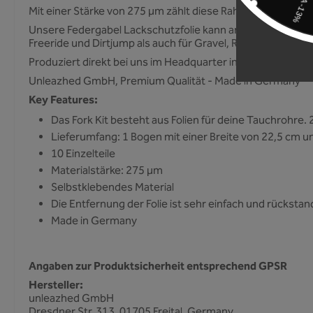
Mit einer Stärke von 275 µm zählt diese Rahmenschutzfolie
Unsere Federgabel Lackschutzfolie kann an jeglichen Fahrrä
Freeride und Dirtjump als auch für Gravel, Rennrad, Trekkin
Produziert direkt bei uns im Headquarter in Deutschland! K
Unleazhed GmbH, Premium Qualität - Made in Germany
Key Features:
Das Fork Kit besteht aus Folien für deine Tauchrohre. 2
Lieferumfang: 1 Bogen mit einer Breite von 22,5 cm u
10 Einzelteile
Materialstärke: 275 µm
Selbstklebendes Material
Die Entfernung der Folie ist sehr einfach und rückstan
Made in Germany
Angaben zur Produktsicherheit entsprechend GPSR
Hersteller:
unleazhed GmbH
Dresdner Str. 313, 01705 Freital, Germany