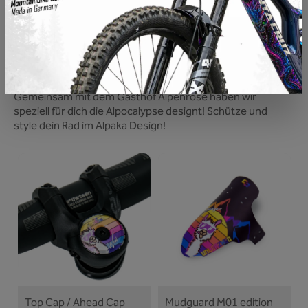
SOCIAL LINE ALPOCALYPSE
Biken, richtig gutes Essen und Alpakas? Das fühlen wir
sehr!
Gemeinsam mit dem Gasthof Alpenrose haben wir
speziell für dich die Alpocalypse designt! Schütze und
style dein Rad im Alpaka Design!
Top Cap / Ahead Cap
Mudguard M01 edition