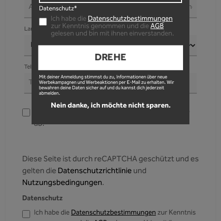
Datenschutz*
Ich habe die
Datenschutzbestimmungen
zur Kenntnis genommen und die
AGB
Land*
gelesen und bin mit ihnen einverstanden.
DREHE
Telefonnummer
Mit deiner Anmeldung stimmst du zu, Informationen über neue
Werbekampagnen und Werbeaktionen per E-Mail zu erhalten. Wir
bewahren deine Daten sicher auf und du kannst dich jederzeit
abmelden.
Nein danke, ich möchte nicht sparen.
Lieferadresse weicht von Rechnungsadresse
ab.
Diese Seite ist durch reCAPTCHA geschützt und es
gelten die
Datenschutzrichtlinie
und
Nutzungsbedingungen
.
Datenschutz
Ich habe die
Datenschutzbestimmungen
zur Kenntnis