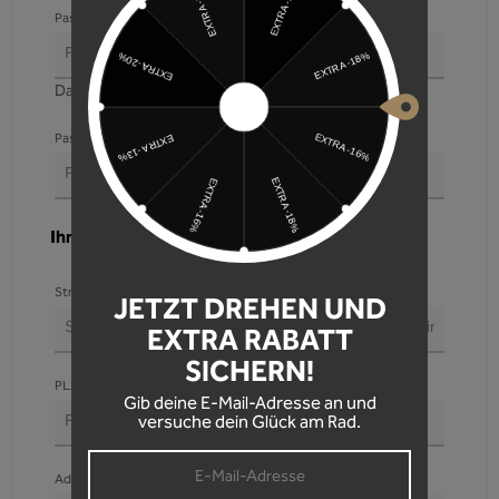
Passwort*
Das Passwort muss mindestens 8 Zeichen lang sein.
Passwort-Bestätigung*
Ihre Adresse
Straße und Hausnummer bzw. Packstation ("Packstation XXX")*
JETZT DREHEN UND
EXTRA RABATT
SICHERN!
PLZ
Ort*
Gib deine E-Mail-Adresse an und
versuche dein Glück am Rad.
Adresszusatz / Postnummer für Packstation