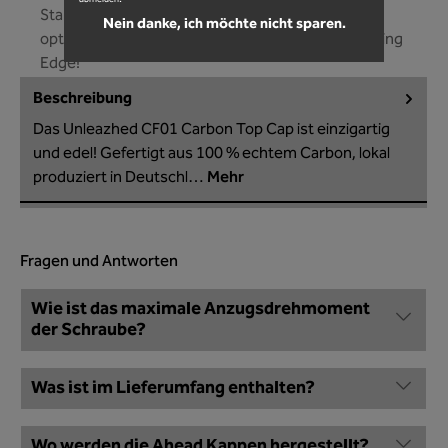
Standard 1 1/8 Zoll Gabelschaftaufnahme! Die
Nein danke, ich möchte nicht sparen.
optimale Passform wir gestützt durch unsere Fitting
Edge!
Beschreibung
Das Unleazhed CF01 Carbon Top Cap ist einzigartig
und edel! Gefertigt aus 100 % echtem Carbon, lokal
produziert in Deutschl…
Mehr
Fragen und Antworten
Wie ist das maximale Anzugsdrehmoment
der Schraube?
Was ist im Lieferumfang enthalten?
Wo werden die Ahead Kappen hergestellt?