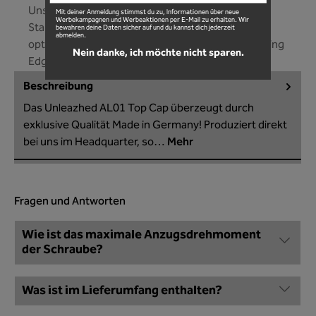
Unsere Ahead Kappe passt an jedes Bike mit der
Mit deiner Anmeldung stimmst du zu, Informationen über neue
Werbekampagnen und Werbeaktionen per E-Mail zu erhalten. Wir
Standard 1 1/8 Zoll Gabelschaftaufnahme! Die
bewahren deine Daten sicher auf und du kannst dich jederzeit
abmelden.
optimale Passform wir gestützt durch unsere Fitting
Nein danke, ich möchte nicht sparen.
Edge!
Beschreibung
Das Unleazhed AL01 Top Cap überzeugt durch
exklusive Qualität Made in Germany! Produziert direkt
bei uns im Headquarter, so…
Mehr
Fragen und Antworten
Wie ist das maximale Anzugsdrehmoment
der Schraube?
Was ist im Lieferumfang enthalten?