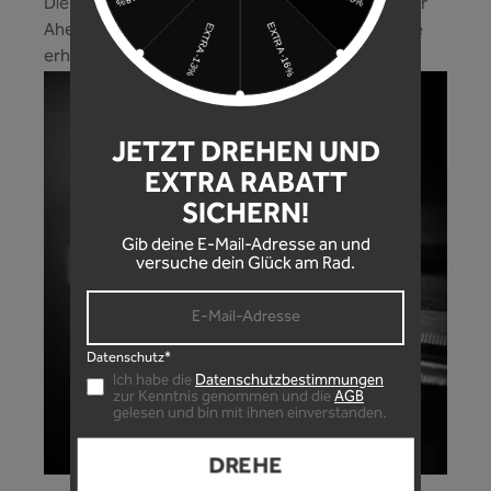
Die Schraube integriert sich perfekt ins Design der
Ahead Kappe! Eine hochwertige Schraube und die
erhältst du bei uns gleich mit dazu!
JETZT DREHEN UND
EXTRA RABATT
SICHERN!
Gib deine E-Mail-Adresse an und
versuche dein Glück am Rad.
Datenschutz*
Ich habe die
Datenschutzbestimmungen
zur Kenntnis genommen und die
AGB
gelesen und bin mit ihnen einverstanden.
DREHE