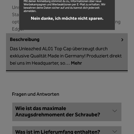
Mit deiner Anmeldung stimmst du zu, Informationen über neue
Werbekampagnen und Werbeaktionen per E-Mail zu erhalten. Wir
Unsere Ahead Kappe passt an jedes Bike mit der
bewahren deine Daten sicher auf und du kannst dich jederzeit
abmelden.
Standard 1 1/8 Zoll Gabelschaftaufnahme! Die
Nein danke, ich möchte nicht sparen.
optimale Passform wir gestützt durch unsere Fitting
Edge!
Beschreibung
Das Unleazhed AL01 Top Cap überzeugt durch
exklusive Qualität Made in Germany! Produziert direkt
bei uns im Headquarter, so…
Mehr
Fragen und Antworten
Wie ist das maximale
Anzugsdrehmoment der Schraube?
Was ist im Lieferumfang enthalten?