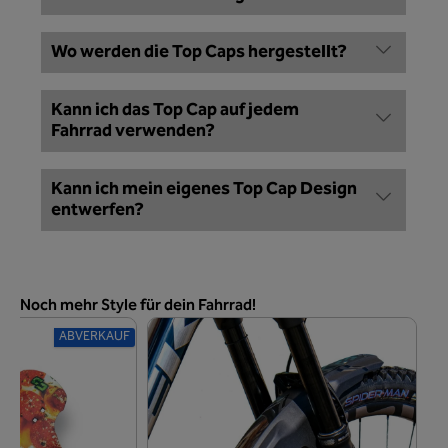
Wo werden die Top Caps hergestellt?
Kann ich das Top Cap auf jedem
Fahrrad verwenden?
Kann ich mein eigenes Top Cap Design
entwerfen?
Produktgalerie überspringen
Noch mehr Style für dein Fahrrad!
ABVERKAUF