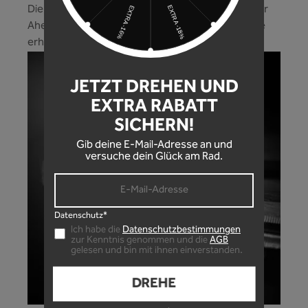
Die Schraube integriert sich perfekt ins Design der
Ahead Kappe! Eine hochwertige Schraube und die
erhältst du bei uns gleich mit dazu!
JETZT DREHEN UND
EXTRA RABATT
SICHERN!
Gib deine E-Mail-Adresse an und
versuche dein Glück am Rad.
Datenschutz*
Ich habe die
Datenschutzbestimmungen
zur Kenntnis genommen und die
AGB
gelesen und bin mit ihnen einverstanden.
DREHE