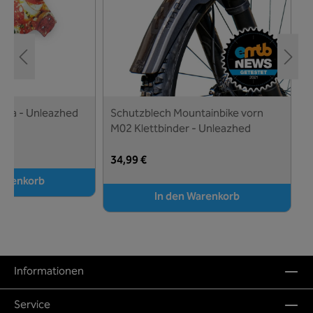
zza - Unleazhed
Schutzblech Mountainbike vorn
R
M02 Klettbinder - Unleazhed
w
34,99 €
4
Warenkorb
In den Warenkorb
Informationen
Service