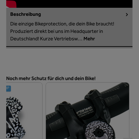
Beschreibung
Die einzige Bikeprotection, die dein Bike braucht!
Produziert direkt bei uns im Headquarter in
Deutschland! Kurze Vertriebsw…
Mehr
Produktgalerie überspringen
Noch mehr Schutz für dich und dein Bike!
 SHOP
T
S
1