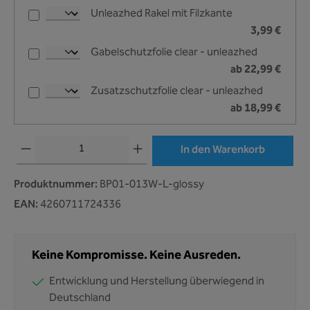
Unleazhed Rakel mit Filzkante
3,99 €
Gabelschutzfolie clear - unleazhed
ab 22,99 €
Zusatzschutzfolie clear - unleazhed
ab 18,99 €
Produkt Anzahl: Gib den gewünschten Wert ein oder benutze die Schaltflächen um 
In den Warenkorb
Produktnummer:
BP01-013W-L-glossy
EAN:
4260711724336
Keine Kompromisse. Keine Ausreden.
Entwicklung und Herstellung überwiegend in
Deutschland