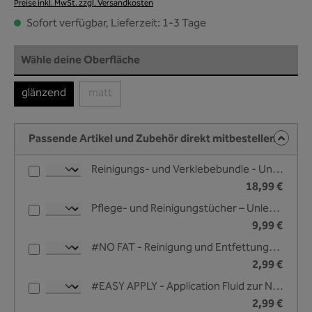
Preise inkl. MwSt. zzgl. Versandkosten
Sofort verfügbar, Lieferzeit: 1-3 Tage
auswählen
Wähle deine Oberfläche
glänzend
matt
(Diese Option ist zurzeit nicht verfügbar.)
Passende Artikel und Zubehör direkt mitbestellen
Reinigungs- und Verklebebundle - Unleazhed
18,99 €
Pflege- und Reinigungstücher – Unleazhed
9,99 €
#NO FAT - Reinigung und Entfettungsliquid - 25 ml
2,99 €
#EASY APPLY - Application Fluid zur Nassverklebung - 25 ml
2,99 €