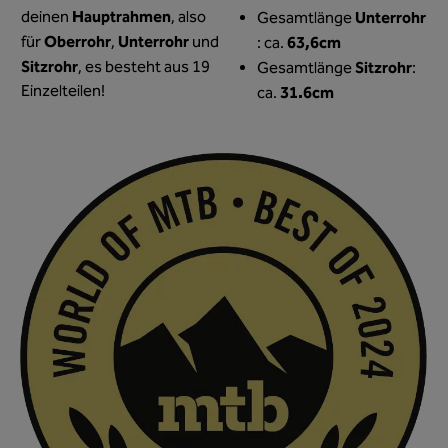
Hauptrahmen
deinen
, also
Unterrohr
Gesamtlänge
Oberrohr
Unterrohr
für
,
und
63,6cm
: ca.
Sitzrohr
, es besteht aus 19
Sitzrohr
Gesamtlänge
:
Einzelteilen!
31.6cm
ca.