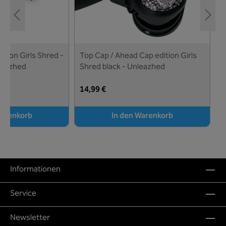
tion Girls Shred -
Top Cap / Ahead Cap edition Girls
leazhed
Shred black - Unleazhed
14,99 €
Warenkorb
In den Warenkorb
Informationen
Service
Newsletter